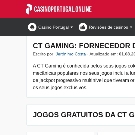
Início
Slots
CT Gaming
Casino Portugal
Revisões de casinos
Casinos de Pagamento rápido
CT GAMING: FORNECEDOR 
Escrito por:
Jerónimo Costa
Atualizado em:
01.08.2
A CT Gaming é conhecida pelos seus jogos color
mecânicas populares nos seus jogos inclui a 
de jackpot progressivo multinível que tiveram 
os seus jogos exclusivos.
JOGOS GRATUITOS DA CT 