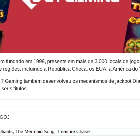
ro fundado em 1999, presente em mais de 3.000 locais de jog
e regiões, incluindo a República Checa, os EUA, a América do S
A CT Gaming também desenvolveu os mecanismos de jackpot Diam
seus títulos.
DGOJ
illiants, The Mermaid Song, Treasure Chase