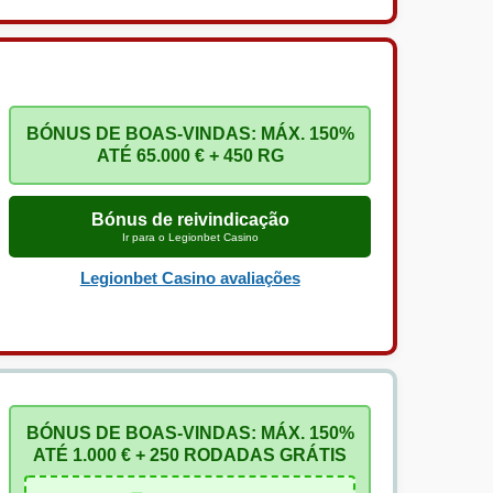
BÓNUS DE BOAS-VINDAS: MÁX. 150%
ATÉ 65.000 € + 450 RG
Bónus de reivindicação
Ir para o Legionbet Casino
Legionbet Casino avaliações
BÓNUS DE BOAS-VINDAS: MÁX. 150%
ATÉ 1.000 € + 250 RODADAS GRÁTIS