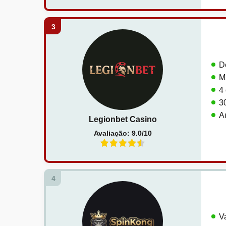
3
D
M
4
3
A
Legionbet Casino
Avaliação:
9.0
/10
4
V