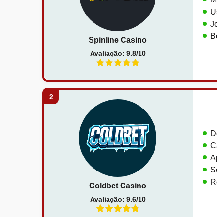
U
J
B
Spinline Casino
Avaliação:
9.8
/10
2
D
C
A
S
R
Coldbet Casino
Avaliação:
9.6
/10