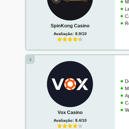
M
L
C
R
SpinKong Casino
Avaliação:
8.9
/10
5
D
M
A
C
W
Vox Casino
Avaliação:
8.4
/10