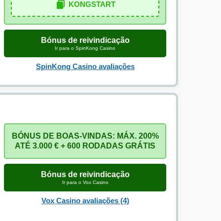
KONGSTART
Bónus de reivindicação
Ir para o SpinKong Casino
SpinKong Casino avaliações
BÓNUS DE BOAS-VINDAS: MÁX. 200%
ATÉ 3.000 € + 600 RODADAS GRÁTIS
Bónus de reivindicação
Ir para o Vox Casino
Vox Casino avaliações (4)