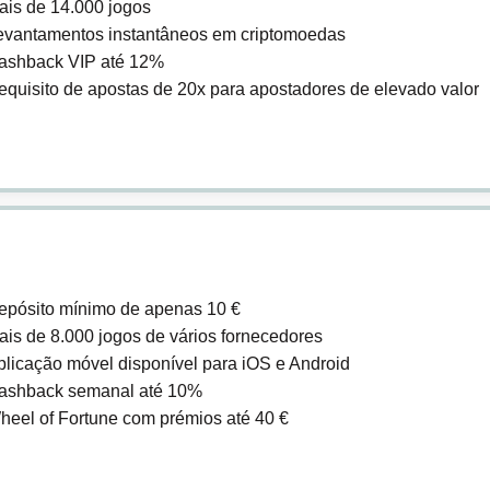
ais de 14.000 jogos
evantamentos instantâneos em criptomoedas
ashback VIP até 12%
equisito de apostas de 20x para apostadores de elevado valor
epósito mínimo de apenas 10 €
ais de 8.000 jogos de vários fornecedores
plicação móvel disponível para iOS e Android
ashback semanal até 10%
heel of Fortune com prémios até 40 €