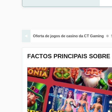
Oferta de jogos de casino da CT Gaming
FACTOS PRINCIPAIS SOBRE