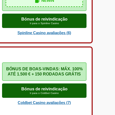
NEWIN
Bónus de reivindicação
Ir para o Spinline Casino
Spinline Casino avaliações (6)
BÓNUS DE BOAS-VINDAS: MÁX. 100%
ATÉ 1.500 € + 150 RODADAS GRÁTIS
Bónus de reivindicação
Ir para o Coldbet Casino
Coldbet Casino avaliações (7)