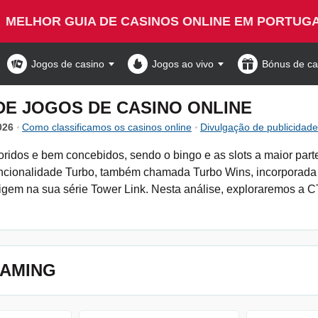
MELHOR GUIA DE CASINOS ONLINE EM PORTUG
Jogos de casino
Jogos ao vivo
Bónus de ca
DE JOGOS DE CASINO ONLINE
026
Como classificamos os casinos online
Divulgação de publicidade
idos e bem concebidos, sendo o bingo e as slots a maior parte
funcionalidade Turbo, também chamada Turbo Wins, incorporad
origem na sua série Tower Link. Nesta análise, exploraremos a 
GAMING