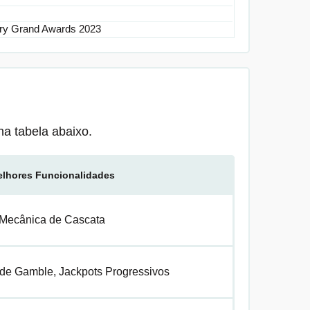
ry Grand Awards 2023
a tabela abaixo.
lhores Funcionalidades
Mecânica de Cascata
de Gamble, Jackpots Progressivos