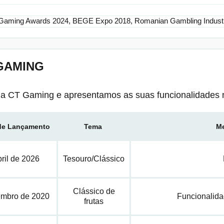
Gaming Awards 2024, BEGE Expo 2018, Romanian Gambling Indust
GAMING
da CT Gaming e apresentamos as suas funcionalidades n
de Lançamento
Tema
Me
ril de 2026
Tesouro/Clássico
Clássico de
mbro de 2020
Funcionalida
frutas