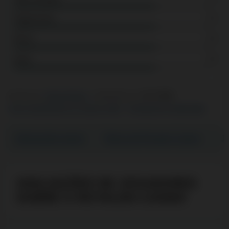
Pagamentos
7.5
Móvel
7.9
Apoio
7.9
Escrito por:
Vitória Oliveira
Atualizado em:
21.07.2026
Como classificamos os casinos online
Divulgação de publicidade
Informações gerais
Bónus do Royalen Casino
Jo
AVALIAÇÕES DE JOGADORES
SOBRE O ROYALEN CASINO