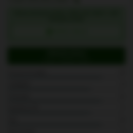
Bónus de boas-vindas: 100% até 1.000 € + 200
Rodadas Grátis
ROYAL_HALLO
Obtenha bónus
Ir para o Royalen Casino
Processo de registo
8.3
Usabilidade
7.9
Promoções
8.1
Experiência VIP
7.7
Slots
8.3
Tipos de jogos
7.5