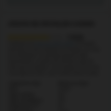
JOGOS NO ROYALEN CASINO
7.5/10
A biblioteca de
jogos de casino online
do Royalen
está entre as mais completas em Portugal, com mais
de 13.000 títulos. Os principais géneros estão
representados, incluindo slot machines, jogos de
mesa para um jogador e com croupiers ao vivo, bem
como jogos de crash, como Chicken Road e Aviator.
Categoria de Jogo
Número de Jogos
Slots
10.000+
Jogos de Mesa
150+
Jogos Instantâneos
250+
Programas de TV
50+