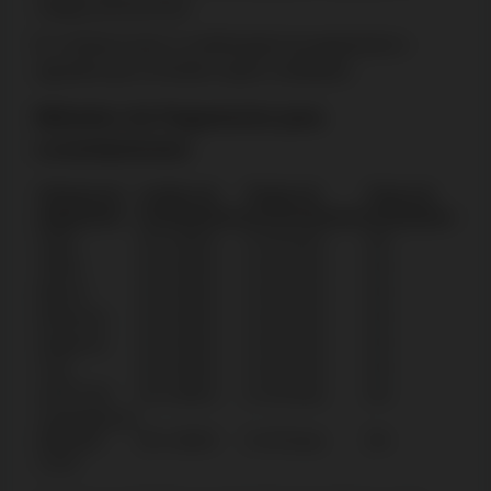
código promocional.
Continue para a confirmação do pagamento e
aguarde que os fundos sejam creditados.
Métodos de Pagamento para
Levantamentos
Sistema de
Limites de
Tempo de
Taxas de
pagamento
levantamento
processamento
levantamento
Sepa
20–4.000 €
0–24 horas
0%
Tether
20–4.000 €
0–24 horas
0%
Bitcoin
20–4.000 €
0–24 horas
0%
Ethereum
20–4.000 €
0–24 horas
0%
Dogecoin
20–4.000 €
0–24 horas
0%
Tron
20–4.000 €
0–24 horas
0%
USD Coin
20–4.000 €
0–24 horas
0%
Transferência
Bancária
20–1.500 €
0–24 horas
0%
Local