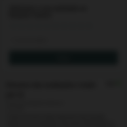
Adicionar a sua avaliação ao
Royalen Casino
Enviar
6.0
Resumo das avaliações criado
por IA
Resumo das avaliações criado por IA
21.07.2026
O bónus de boas-vindas apresenta valor elevado,
embora 3 de 3 avaliações mencionem dificuldades no