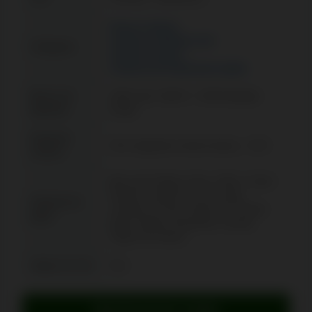
Novos casinos
・
Casinos a dinheiro real
・
Categoria
Casinos moveis
・
Casinos de Pagamento rápido
Bónus de
100% até 1.000 € + 200 Rodadas
depósito
Grátis
Depósito
20 €; depósito mínimo bónus - 20 €
mínimo
Baccarat, Bingo, Keno, Slots, Crash,
Póquer, Casino ao vivo, Jogo
Seleção de
Jackpot, Sic-Bo, Jogos TV, Outros
jogos
jogos, Bingo, Desportos virtuais,
Jogos de Loteria
Jogos ao vivo
Sim
REGISTE-SE NO CASINO