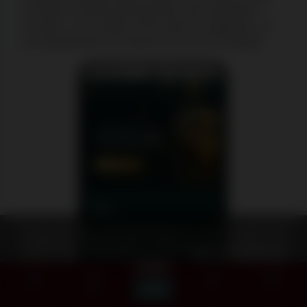
incluindo os títulos graficamente mais exigentes e
recentes, como Valley of the Gods da Yggdrasil, e o
seu desempenho foi impecável em iOS e Android.
Ao usar este site, você concorda com o uso de cookies para
melhorar seu desempenho e aprimorar sua experiência do
usuário. Mais informações em nossa
página de política de
cookies
.
OK
Novos casinos
Pagamento
Menu
Bónus
Revisões
rápido