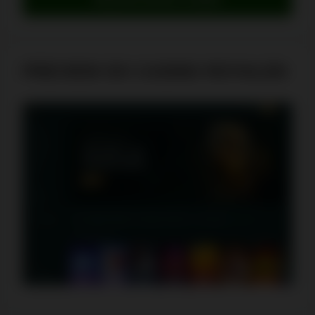
PREVIEW DO CASINO ROYALEN