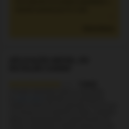
Caso deposite sem qualquer jogabilidade, o
requisito aumenta para 3x o valor.
”
Vitória Oliveira
APLICAÇÃO MÓVEL DO
ROYALEN CASINO
7.9/10
O Royalen disponibiliza todas as capacidades
de
casino móvel
esperadas de uma plataforma
moderna, mesmo sem uma aplicação. Funciona bem
num browser no seu telemóvel ou tablet, carregando
páginas instantaneamente e proporcionando uma
interface especializada. Testámos dezenas de slots,