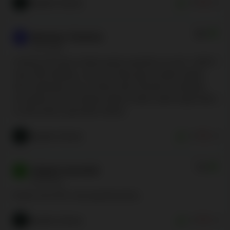
Royalen Casino
0
0
6.0
Mariana Teixeira
15.07.2026
O bónus de boas-vindas parece grande no ecrã, 1.000 €
mais 200 rodadas, mas os 3 dias para cumprir aquilo
não combinam com a minha vida. Recebi as rodadas
em partes de 50 e depois deixei andar. Quem joga todos
os dias talvez aproveite melhor.
Royalen Casino
0
0
7.0
miguel azevedo
08.07.2026
Entrei com 20 €, sem grande plano.
Royalen Casino
0
0