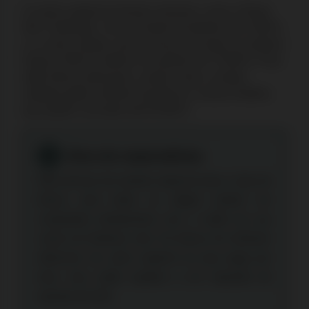
O casino organiza torneios mensais, como o Royal
Win Challenge, com um fundo de prémios de 2.000 €,
e o Lucky League, que funciona com base no sistema
Drops & Wins e oferece um prémio de 75.000 €. Para
obter bónus adicionais, aceda à loja e compre
rodadas grátis, dinheiro de bónus e caixas mistério,
que podem conceder até 50.000 €.
Dica do especialista:
Não precisa de moeda especial para a loja de
bónus, pois todos os artigos podem ser
comprados diretamente com o saldo da sua
conta em dinheiro real. Os bónus em dinheiro
oferecem um valor superior ao que paga por
eles, mas estão sujeitos a um requisito de
apostas de 40x.