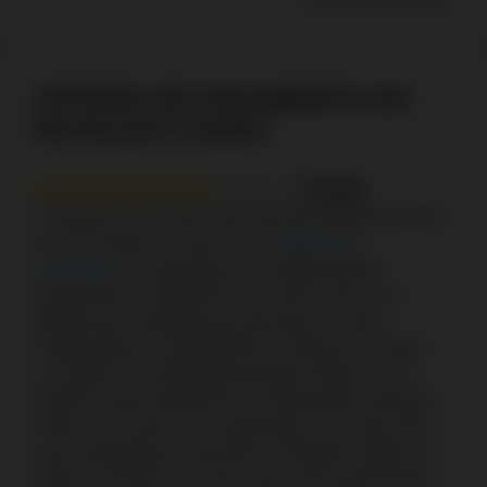
Gaming, BetGames
OPÇÕES DE PAGAMENTO DO
ROYALEN CASINO
7.5/10
O Royalen é um casino que permite depósitos baixos
de 20 € através de mais de 10
métodos de
pagamento
. Os jogadores de Portugal podem
transacionar via MB WAY local, bem como Visa,
Mastercard, transferências bancárias e várias
criptomoedas, incluindo Bitcoin, Ethereum e Tether.
As opções de criptomoeda também oferecem um
tempo de processamento de levantamento reduzido,
inferior a 24 horas, em comparação com vários dias
para transferências bancárias. O Royalen impõe um
limite de 30.000 € no valor mensal de levantamento,