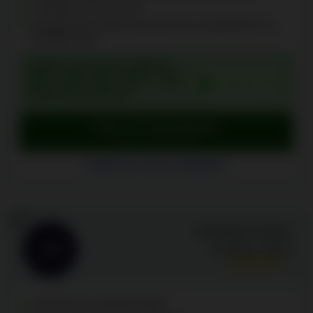
Cashback VIP até 12%
Requisito de apostas de 20x para apostadores de
elevado valor
BÓNUS DE BOAS-VINDAS:
MÁX. 150% ATÉ 1.000 € + 250
KONGSTART
RODADAS GRÁTIS
Bónus de reivindicação
Ir para o SpinKong Casino
SpinKong Casino avaliações
12
Northspin Casino
Avaliação:
8.8
/10
Até 15% de cashback diário