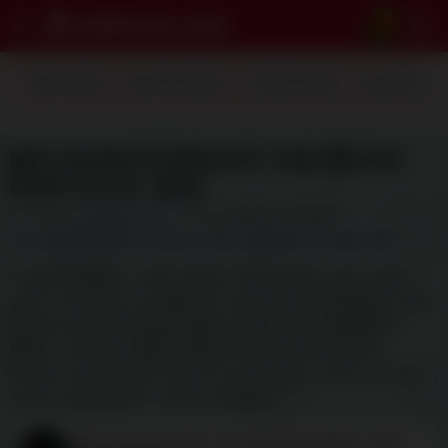
2
Ginja casino
Bónus Exclusivo
Casinos Novos
Bónus de roda
MELHORES CASINOS ONLINE EM
PORTUGAL 2026
Escrito por:
Jerónimo Costa
Atualizado em:
01.08.2026
Como classificamos os casinos online
Divulgação de publicidade
CasinoPortugal - nossa equipa se empenhou em auxiliar
você a encontrar os melhores casinos online Portugal. Aqui
você encontrará tópicos sobre pagamentos, seleção de
bónus, melhores jogos e demais fatores dos sites de
casinos em Portugal, tudo em um só lugar. Tudo isso para
ajudar você a fazer a melhor escolha.
Bónus de boas-vindas: máx. 100% até 10.000 € + 400