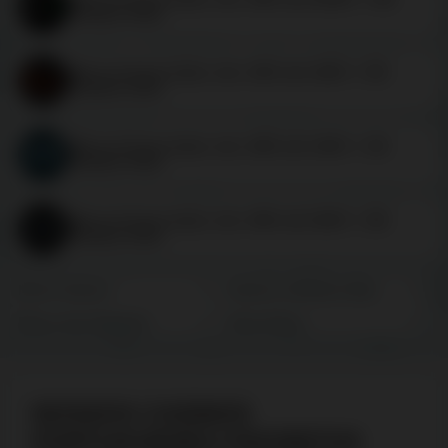
Rodadas Grátis
Bónus de boas-vindas: máx. 125% até 1.000 € + 555
Rodadas Grátis
Bónus de boas-vindas: máx. 100% até 1.500 € + 150
Rodadas Grátis
Bónus de boas-vindas: máx. 100% até 2.000 € + 300
Rodadas Grátis
Novos Casinos
Casinos a Dinheiro Real
Bónus Sem Depósito
Slots Online
NOSSOS CASINOS
PORTUGUESES FAVORITOS