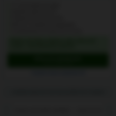
75+ fornecedores de jogos
Depósito mínimo de 20 €
Programa VIP com 30 níveis
Mais de 13 métodos de pagamento
Levantamentos em menos de 24 horas
BÓNUS DE BOAS-VINDAS: MÁX.100% ATÉ
2.200 € + 350 RODADAS GRÁTIS
Bónus de reivindicação
Ir para o Casabet Casino
Casabet Casino avaliações (6)
CONFIRA MAIS DE 140 AVALIAÇÕES DE CASINOS
Casinos com melhor avaliação
Jogos de casino pop