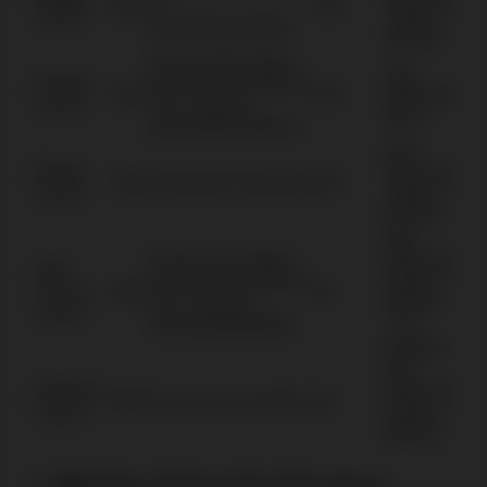
2023
no.
10 €
Casino
1.500 € +
OGL/2024/112/0974
150 RG
Licença da Curaçao
máx.
Kikobet
Gaming Control Board
2023
10 €
100% até
Casino
com o número
450 €
OGL/2024/1110/0512
máx.
Betnjet
150% até
2025
Licença da Costa Rica
20 €
Casino
1.000 € +
250 RG
máx.
Licença da Curaçao
100% até
Wild
Gaming Control Board
2.000 € +
Chance
2026
5 €
com o número
800 RG
Casino
OGL/2024/589/0556
+ 30
Moedas
máx.
WinBeast
100% até
2025
Licença da Costa Rica
5 €
Casino
5.000 € +
500 RG
1. Blitz.bet: A Nossa Escolha para o