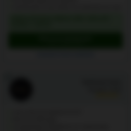
Autenticação de dois fatores nas definições da conta
BÓNUS DE BOAS-VINDAS: MÁX. 150% ATÉ
65.000 € + 450 RG
Bónus de reivindicação
Ir para o Legionbet Casino
Legionbet Casino avaliações
11
SpinKong Casino
Avaliação:
8.9
/10
Valor mínimo de depósito de 20 €
Mais de 14.000 jogos
Levantamentos instantâneos em criptomoedas