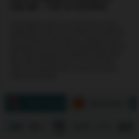
ONLINE – TOP 15 OPÇÕES
Nossa equipa avaliou cerca de 90 casinos online
portugueses e trouxe os 15 melhores. Em Agosto de
2026, o Blitz.bet Casino liderou o ranking com uma
pontuação de 9,9 de 10 para confiabilidade, além de
trazer bónus generosos e qualidade de jogo. Além
dele, estão o Planbet Casino e a Casina Casino,
ambos com pontuação alta com base em nossos
critérios de avaliação.
Todos os casinos
Novos casinos