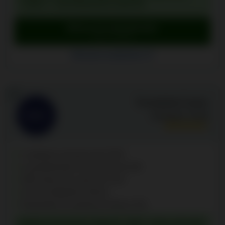
1.500 € + 150 RODADAS GRÁTIS
Bónus de reivindicação
Ir para o 22Casino
22Casino avaliações (7)
7
Tornadobet Casino
Avaliação:
9.3
/10
Cashback semanal até 150 €
Levantamentos em menos de 24h
390 mesas de casino ao vivo
10 € de depósito mínimo
Requisitos de aposta do bónus 25x
BÓNUS DE BOAS-VINDAS: MÁX. 100% ATE 500