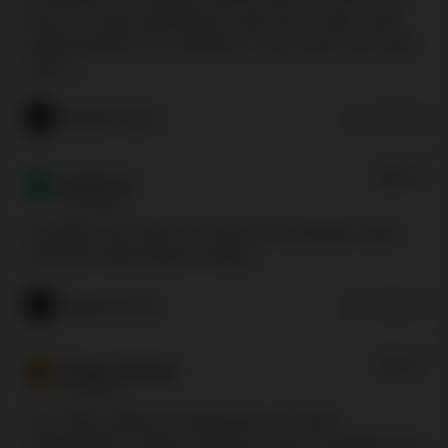
horas, foi super profissional e atenciosa. Fiquei muito
impressionado com a eficiência, nunca tinha visto nada
assim :)
Casabet Casino
0
0
8.0
santos p
01.06.2026
Os gráficos das slots são mesmo de qualidade, jogos
muito bem desenhados e fluidos.
Casabet Casino
0
0
6.0
Diogo Pereira
03.03.2026
Têm várias opções de pagamento, incluindo
criptomoedas e mbway, esperava menos variedade mas