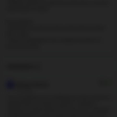
- Múltiplas opções de pagamento disponíveis, incluindo
criptomoedas e mbway
Desvantagens:
- Requisitos de aposta do bónus demasiado elevados
(40x o valor)
- Falta de transparência nas condições do bónus no
início do processo
Avaliações
(6)
9.0
helena-oliveira
24.07.2026
Tive um problema com a validação da conta e precisava
urgentemente de levantar os ganhos. Contactei o
suporte do Casabet através do chat ao vivo e a resposta
foi IMEDIATA!!! A equipa resolveu tudo em menos de 3