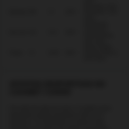
Novomatic, InOut,
Blackjack
506
1 €
100 €
ELKStudios, entre
outros
AsiaGaming,
Creedroomz,
Baccarat
222
0,1 €
100 €
Pascal Gaming,
entre outros
Games Global,
Póquer
76
0,40 €
400 €
Amusnet, Mascot,
entre outros
APOSTAS DESPORTIVAS NO
CASABET CASINO
Para além dos jogos de casino, o Casabet Casino
disponibiliza apostas desportivas online em 47
desportos e 12 modalidades de eSports. Estão
disponíveis mercados como futebol, basquetebol,