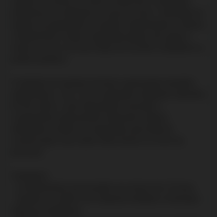
suporte ao cliente se revele excepcional, resolvendo
problemas de validação em poucas horas. Variedade de
opções de pagamento, incluindo criptomoedas e mbway,
complementa a oferta. Qualidade gráfica dos jogos e
mesas ao vivo com bom leque de escolha completam os
pontos positivos.
Condições de apostas do bónus apresentam desafios
significativos, com 1 de 6 avaliações relatando requisitos
de 40x sobre o valor depositado, tornando o
cumprimento praticamente impossível. Alguns
utilizadores sentem-se enganados pela falta de
comunicação clara sobre estes termos no início do
processo.
Vantagens:
- Levantamentos processados em menos de 12 horas
- Suporte ao cliente com resposta imediata e resolução
rápida de problemas