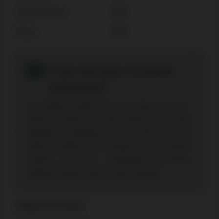
Jogos de mesa
240+
Bónus
294+
O que são jogos de jackpot
progressivo?
Os jackpots progressivos são jogos em que o
prémio aumenta a cada aposta feita pelos
jogadores portugueses. Uma parte de cada
aposta contribui para o jackpot, que só é ganho
quando acerta na combinação vencedora,
podendo atingir valores muito elevados.
Jogos de mesa