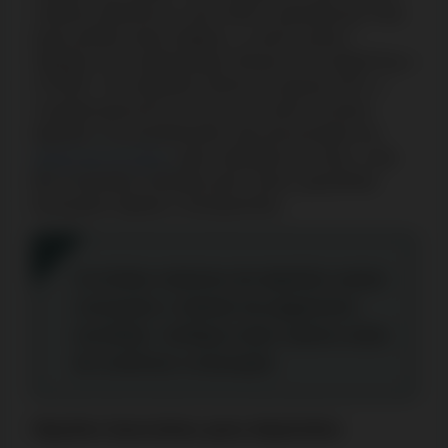
carteiras eletrónicas como Skrill e paysafecard. Para
quem prefere ativos digitais, o casino aceita 7
métodos com criptomoedas: Binance Pay, Bybit Pay e
UTORG. Com depósito mínimo de apenas 20 €, o
Casabet posiciona-se como um casino de baixo
depósito. Os levantamentos são processados em
menos de 24 horas
, após validação da conta, e não
têm comissões cobradas pelo casino, garantindo
transações rápidas e transparentes.
Os limites máximos de depósito variam
consoante o método de pagamento
escolhido. Verifique estes valores antes
de confirmar a transação.
Opções bancárias para depósitos