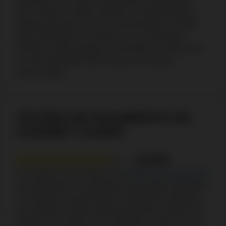
ténis, hóquei no gelo e voleibol. O website oferece
apostas pré-jogo e ao vivo, transmissões em direto,
odds atualizadas em tempo real com diferentes
formatos, odds europeias, fracionárias e americanas,
e a funcionalidade Early Payout em eventos
selecionados.
OPÇÕES DE PAGAMENTO DO
CASABET CASINO
8.5/10
O Casabet Casino oferece 20
métodos de pagamento
para depósitos, com destaque para opções populares
em Portugal como MB Way e transferência bancária
por referência. Estão também disponíveis Apple Pay,
Google Pay, cartões Visa e Mastercard, bem como 5