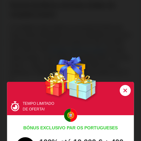
Pacote de Bónus de boas-vindas do
Casabet Casino
O Casabet Casino oferece um pacote de bónus de
boas-vindas distribuído por cinco depósitos aos novos
jogadores, que permite acumular um máx. de 100%
até 2.200 € e 350
rodadas grátis de casino
em slots
selecionadas, como
Gates of Casabet 1000
,
The Dog
House – Dog or Alive
,
Sugar Rush 1000
e
Sweet
Bonanza
. O depósito mínimo para esta oferta é de 25
€.
Para levantar os fundos, é necessário cumprir um
requisito de apostas de 40x sobre o valor do bónus e
TEMPO LIMITADO
35x sobre os ganhos das rodadas grátis. A aposta
DE OFERTA!
máxima é de 5 €, o bónus é válido por 10 dias, e os
ganhos das rodadas grátis estão limitados a 100 €.
BÓNUS EXCLUSIVO PAR OS PORTUGUESES
1.º depósito: 100% até 500 € + 100 RG