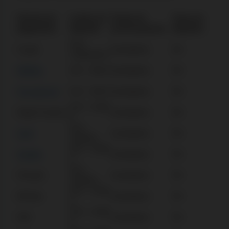
Sistema de
Limites de
Tempo de
Taxas de
pagamento
depósito
processamento
depósito
20 € -
Crypto
Instantâneo
0%
1.000.000 €
MBWay
20 € - 900 €
Instantâneo
0%
Paysafecard
20 € - 550 €
Instantâneo
0%
20 € - 5.000
Rapid Transfer
Instantâneo
0%
€
20 € -
Skrill
Instantâneo
0%
10.000 €
20 € - 2.000
Neteller
Instantâneo
0%
€
20 € -
Flexepin
Instantâneo
0%
10.000 €
20 € - 2.500
MiFinity
Instantâneo
0%
€
20 € - 2.000
N26
Instantâneo
0%
€