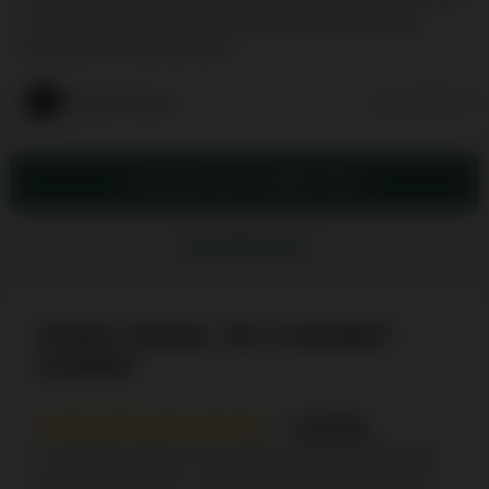
tem bastante escolha, embora alguns limites sejam
diferentes do que pensava.
Casabet Casino
0
0
ADICIONE SEU COMENTÁRIO
MOSTRE MAIS
VISÃO GERAL DO CASABET
CASINO
9.5/10
O Casabet Casino é um casino online operado pela
Fortuna Games N.V. e lançado em 2023. Reúne um