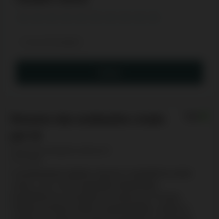
Enviar
7.0
Resumo das avaliações criado
por IA
Resumo das avaliações criado por IA
25.07.2026
Levantamentos rápidos marcam a experiência neste
casino, com 1 de 6 avaliações destacando
transferências concluídas em menos de 12 horas.
Sistema de bónus oferece oportunidades, embora o