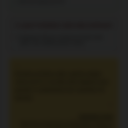
96% de média de RTP
O QUE PODERIA SER MELHORADO
Programa VIP por convite em níveis mais
altos, com critérios pouco claros.
“
Durante um bónus ativo, aposte sempre
menos de 5 € e escolha slots elegíveis para
garantir o cumprimento dos requisitos de
apostas.
”
Jerónimo Costa
Mestrado em Marketing e Media Digital. Revisor de
jogos experientes com vasto historial na criação de