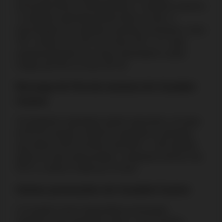
(excluindo bónus, levantamentos e cashback anterior)
e creditado automaticamente todos os dias. A
percentagem de cashback aumenta consoante o nível
VIP: começa nos 10% nos níveis VIP 1 a 5, sobe
progressivamente nos níveis intermédios e pode
chegar até 35% no nível VIP 30.
Recarga de Fim-de-semana do Casabet
Casino
Os jogadores registados podem aproveitar a recarga
de fim de semana, válida de sexta-feira a domingo,
que oferece 50% de bónus até 500 € + 100 rodadas
grátis em slots selecionadas. O depósito mínimo é de
50 € e a oferta é válida por 10 dias.
Outras promoções do Casabet Casino
O Casabet Casino disponibiliza promoções
dinâmicas para jogadores ativos, como missões