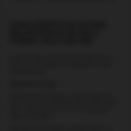
CARACTERÍSTICAS EXTRAS
ENCONTRADOS EM WOLF
POWER: HOLD AND WIN
Passemos agora à análise dos principais recursos
bónus, com que poderá ser congratulado ao jogar
esta fabulosa slot.
Símbolos de jogo
Relativamente aos símbolos, existem 5 figuras de
jogo normais, que representam animais (urso, águia,
bode, coruja) e letras (A, K, Q, J), com diferentes
valores associados.
Além disso, existe também o símbolo Scatter, dois