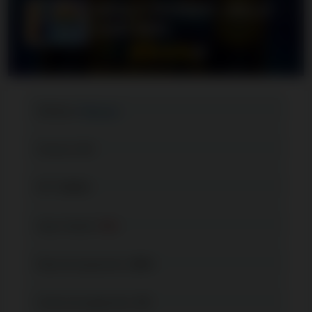
WOLF POWER: HOLD
AND WIN
8.0/10
Software
Playson
Colunas
5-3
RTP
95.0%
Jogo Jackpot
Não
Data de lançamento
2021
Linhas de pagamento
20