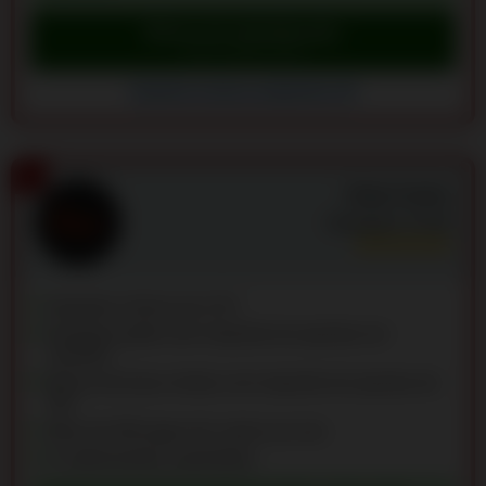
Bónus de reivindicação
Ir para o Spinline Casino
Spinline Casino avaliações (6)
3
Ginja Casino
Avaliação:
9.7
/10
Depósito mínimo de 10 €
Rodadas grátis sem requisito de apostas em
missões
Bónus de boas-vindas com requisito de apostas de
30x
Mais de 500 jogos de casino ao vivo
6 criptomoedas suportadas