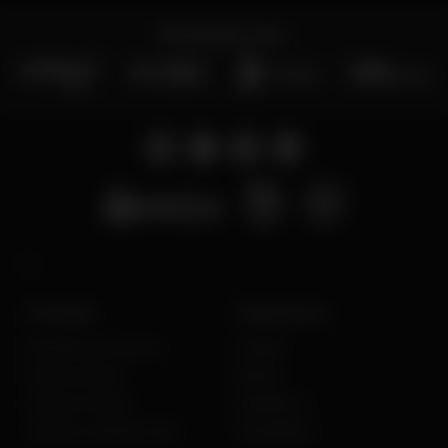
Presente em:
Principal
Pagamentos
Revisões de casinos
Paypal
Novos casinos
Bitcoin
Casinos moveis
Multibanco
Casinos a dinheiro real
MuchBetter