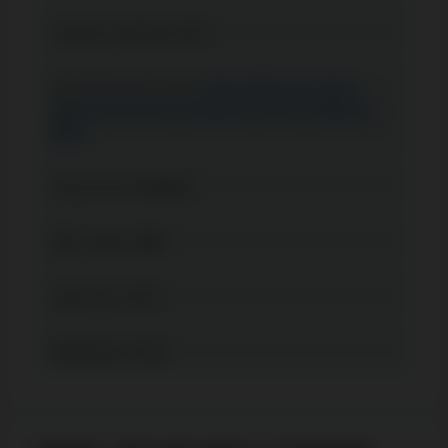
Símbolo empilhado
Sim
Tipos de slot de casino
Novas Slots de Casino
Slots Progressivas
Rodada de bónus
Símbolos
Wild
Tema de slot
Animal
Máx. aposta
100
Jogo bónus
Sim
Multiplicador
Sim