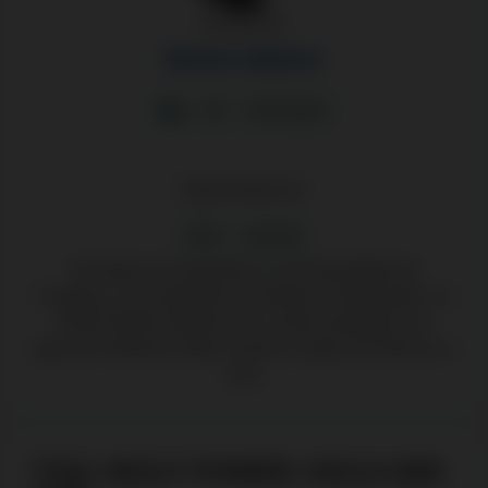
Escrito por:
Martim Nabeiro
186 artigos
Especialista em:
Slots
Casinos
Formado em Jornalismo, na Universidade de
Coimbra, e em Estatística e Gestão de Informação, no
IPAM, Martim Nabeiro teve, ainda estudante, um
genuíno interesse sobre casinos e jogos de fortuna ou
azar.
FAQ: WOLF POWER: HOLD AND