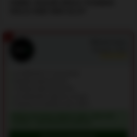
ONDE JOGAR WOLF POWER:
HOLD AND WIN SLOT
1
Blitz.bet Casino
Avaliação:
9.9
/10
Um BMW M4 CS como prémio
Depósito mínimo de 10 €
Cashback diário de até 45%
Levantamentos cripto em 12 horas
Programa de referência até 1.000 €
BÓNUS DE BOAS-VINDAS: MÁX. 100% ATÉ
10.000 € + 400 RODADAS GRÁTIS
Bónus de reivindicação