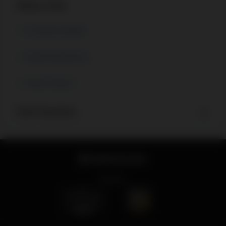
Últimas Slots
3 Fuego Chillies
Aliens Among Us
Alien Fruits 3
Slots Populares
Prémios: