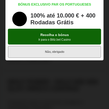
mencionados anteriormente.
BÓNUS EXCLUSIVO PAR OS PORTUGUESES
Caso o jogador preencha todos os espaços com estes
100% até 10.000 € + 400
símbolos, um multiplicador de 2x será aplicado ao
Rodadas Grátis
total de ganhos. A cada ronda bónus, o jogador irá
colecionar os símbolos de bónus ou símbolos de
poder, que aumentarão o multiplicador consoante o
Recolha o bónus
número de símbolos ganhos. O multiplicador pode ir
Ir para o Blitz.bet Casino
até 5x.
Não, obrigado
Cada vez que o jogador começa um jogo bónus,
ganhará 3 rodadas grátis.
WOLF POWER : HOLD AND WIN
SLOT: PRÓS E CONTRAS
Analisemos agora as principais vantagens e
desvantagens deste título: