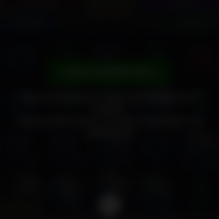
JOGUE A DINHEIRO REAL
Esta demonstração do jogo está indisponível no
momento.
Quando estiver pronto, prossiga e tente jogar com
dinheiro real.