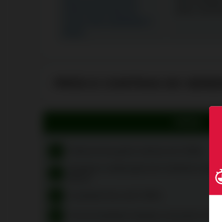
Grátis
Novas Slots de
zebra, rinocer
Casino
Alta volatilidade
5
Rolos
PRÓS E CONTRAS DO SERE
PRÓS
+
Potencial de ganho máximo de 5.000x.
Qualquer combinação de 6 símbolos especia
+
bónus.
+
4 jackpots fixos até 3.000x.
+
A funcionalidade Autoplay avançada inclui 