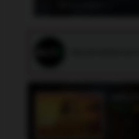
MELHOR BÓNUS DE CA
ANÁLIS
8.4/10