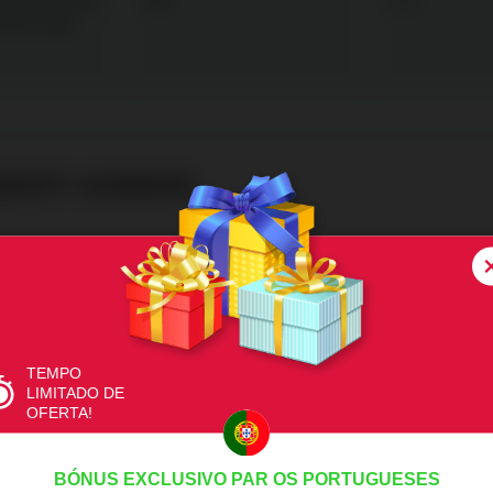
onte, tigre
NGETI SUNRISE
–
O RTP de 95% está aba
TEMPO
is pode ativar um jogo de
Os pagamentos de jackpo
–
LIMITADO DE
2 e 5 símbolos de Jackp
OFERTA!
limites de ganhos e perdas.
BÓNUS EXCLUSIVO PAR OS PORTUGUESES