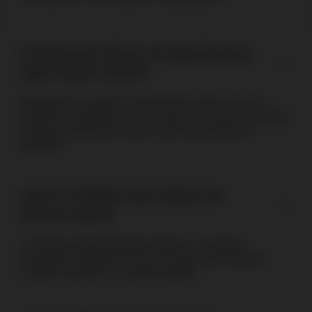
É necessário efetuar um depósito para
jogar Gonzo’s Quest?
Depende do casino! A maioria das vezes, sim. No
entanto, ao registar-se num casino, ser-lhe-á oferecido
um pacote de boas-vindas, assim que efetuar o
depósito.
Qual é o símbolo mais valioso em
Gonzo's Quest?
O símbolo platina/dourado oferece o Jackpot,
enquanto o símbolo “Free Fall” age como símbolo
Scatter
, “ligando” as rodadas grátis.