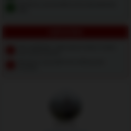
Mecânicas, que permitem lucros absurdamente
+
altos
LIMITAÇÕES
Alta volatilidade - pode passar rondas e rondas
–
sem nenhum prémio
Mecânicas, que podem ser confusas para
–
iniciantes
Escrito por: