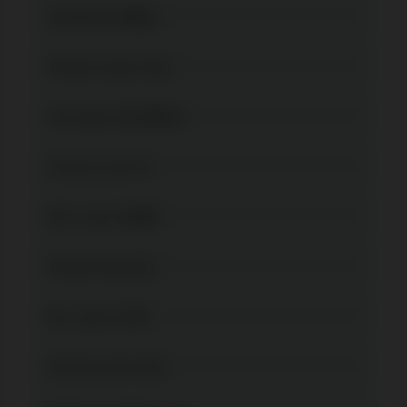
Volatilidade
Média
Símbolo Scatter
Sim
Tecnologia
JS, HTML5
Colunas da slot
5
Máx. vitória
37500
Símbolo Wild
Sim
Min. aposta
0.10
Rodadas grátis
Sim