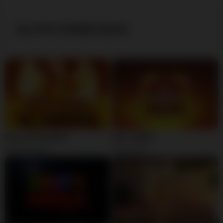
SLOTS PARECIDAS
Fire N’ Fortune
Fire Joker
2by2 Gaming
Play'n GO