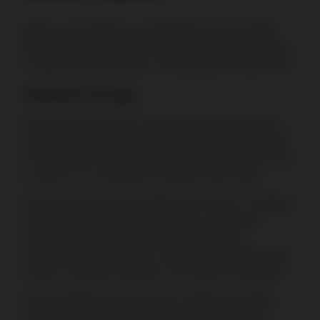
Abaixo, encontrará as características únicas deste
título. Gonzo’s Quest tem funcionalidades únicas que
o separa de outros títulos, se destacando claramente.
Símbolos de jogo
Os símbolos de Gonzo’s Quest podem ser difíceis e
confusos de discernir, pelo que se aconselha a jogar
o modo grátis durante algum tempo, antes de se
jogar
a dinheiro real,
de forma a “praticar” sem riscos.
Sendo mais facilmente distintas com cores, o símbolo
menos valioso é a tablete cinzenta, seguida da
vermelha, da cobre, da lilás, da dourada, da
esverdeada e, finalmente, como símbolo vulgar mais
valioso, a tablete de platina, com adornos dourados.
Como símbolos especiais, há o símbolo chamado
“Free Fall”, que ativa os
spins
grátis, sendo este