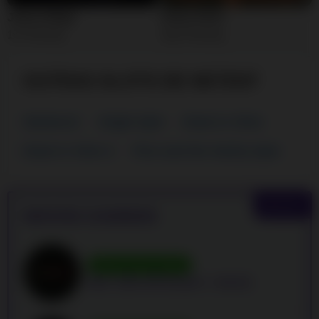
Juicy Ninja
Fiery Kirin
1x2 Gaming
2by2 Gaming
OUTRAS SLOTS DE NETENT
Starburst
Jingle Spin
Dead or Alive
Dead or Alive 2
Finn and the Swirly Spin
NOVOS
NOVOS CASINOS
BÓNUS DE BOAS-VINDAS
MÁX. 150% ATÉ 65.000 € + 450 RG