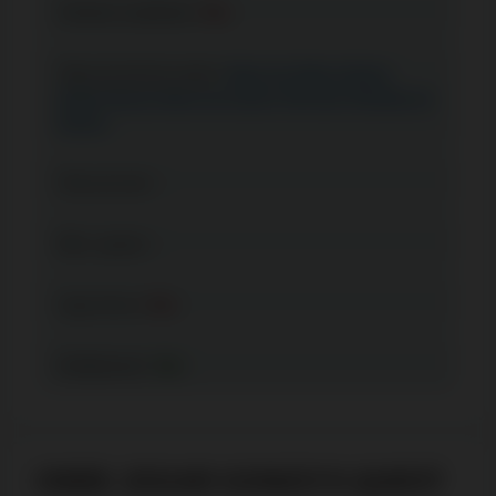
Símbolo empilhado
Não
Tipos de slot de casino
Slots de Vídeo Online
Grátis
Novas Slots de Casino
3D slots
Rodada de
bónus
Tema de slot
-
Máx. aposta
-
Jogo bónus
Não
Multiplicador
Sim
ONDE JOGAR GONZO’S QUEST