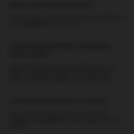
Qual é o RTP de Gonzo's Quest?
Como já foi dito, a RTP deste título ronda os 95,97%. A
sua volatilidade baixa-lhe a RTP.
É possível ganhar dinheiro real jogando
Gonzo's Quest?
Naturalmente! Não seria uma verdadeira slot se só
tivesse o modo grátis. Porém, terá também essa
opção, para testar estratégias, sem correr riscos.
A slot Gonzo’s Quest tem um Jackpot?
Sim, é de 2500 moedas, sendo que este valor é
multiplicado dependendo da fase do jogo no qual se
encontra.