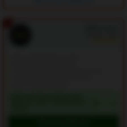
Blitz.bet Casino avaliações (9)
2
Spinline Casino
Avaliação:
9.8
/10
Mais de 100 provedores de jogos
Mais de 15.000 jogos de casino
Usa gamificação para uma experiência única
Jogadores podem competir em torneios
Bónus no dia de aniversário
BÓNUS DE BOAS-VINDAS: MÁX.
100% ATÉ 1.800 € + 800 RODADAS
NEWIN
GRÁTIS
Bónus de reivindicação
Ir para o Spinline Casino